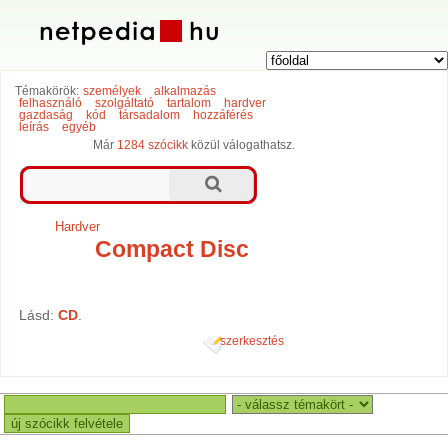
Témakörök:
személyek
alkalmazás
felhasználó
szolgáltató
tartalom
hardver
gazdaság
kód
társadalom
hozzáférés
leírás
egyéb
Már
1284 szócikk
közül válogathatsz.
Hardver
Compact Disc
Lásd:
CD
.
szerkesztés