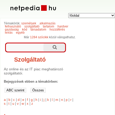
Témakörök:
személyek
alkalmazás
felhasználó
szolgáltató
tartalom
hardver
gazdaság
kód
társadalom
hozzáférés
leírás
egyéb
Már
1284 szócikk
közül válogathatsz.
Szolgáltató
Az online és az IT piac meghatározó
szolgáltatói.
Bejegyzések ebben a témakörben:
a
|
b
|
c
|
d
|
e
|
f
|
g
|
h
|
i
|
j
|
k
|
l
|
m
|
n
|
p
|
r
|
s
|
t
|
u
|
v
|
w
|
x
|
z