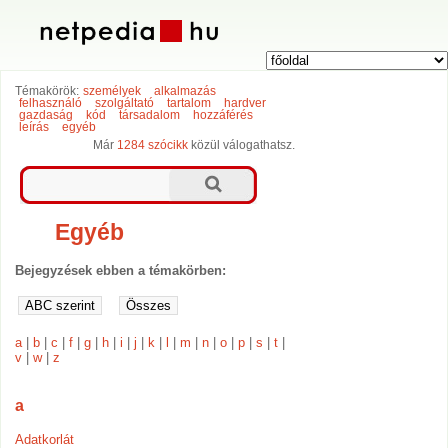
Témakörök:
személyek
alkalmazás
felhasználó
szolgáltató
tartalom
hardver
gazdaság
kód
társadalom
hozzáférés
leírás
egyéb
Már
1284 szócikk
közül válogathatsz.
Egyéb
Bejegyzések ebben a témakörben:
a
|
b
|
c
|
f
|
g
|
h
|
i
|
j
|
k
|
l
|
m
|
n
|
o
|
p
|
s
|
t
|
v
|
w
|
z
a
Adatkorlát