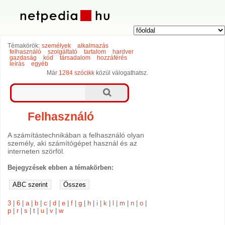
Témakörök:
személyek
alkalmazás
felhasználó
szolgáltató
tartalom
hardver
gazdaság
kód
társadalom
hozzáférés
leírás
egyéb
Már
1284 szócikk
közül válogathatsz.
Felhasználó
A számítástechnikában a felhasználó olyan
személy, aki számítógépet használ és az
interneten szörföl.
Bejegyzések ebben a témakörben:
3
|
6
|
a
|
b
|
c
|
d
|
e
|
f
|
g
|
h
|
i
|
k
|
l
|
m
|
n
|
o
|
p
|
r
|
s
|
t
|
u
|
v
|
w