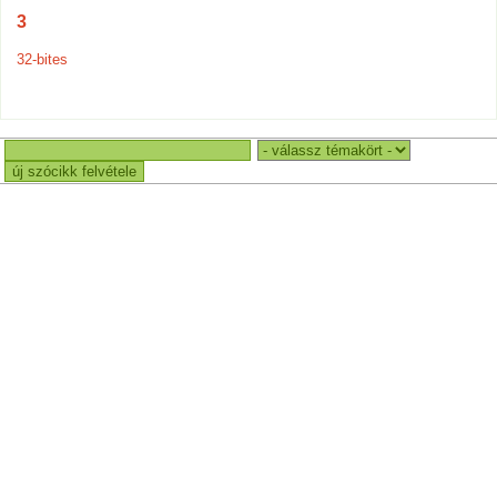
3
32-bites