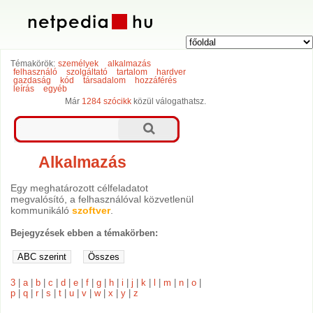
Témakörök:
személyek
alkalmazás
felhasználó
szolgáltató
tartalom
hardver
gazdaság
kód
társadalom
hozzáférés
leírás
egyéb
Már
1284 szócikk
közül válogathatsz.
Alkalmazás
Egy meghatározott célfeladatot
megvalósító, a felhasználóval közvetlenül
kommunikáló
szoftver
.
Bejegyzések ebben a témakörben:
3
|
a
|
b
|
c
|
d
|
e
|
f
|
g
|
h
|
i
|
j
|
k
|
l
|
m
|
n
|
o
|
p
|
q
|
r
|
s
|
t
|
u
|
v
|
w
|
x
|
y
|
z