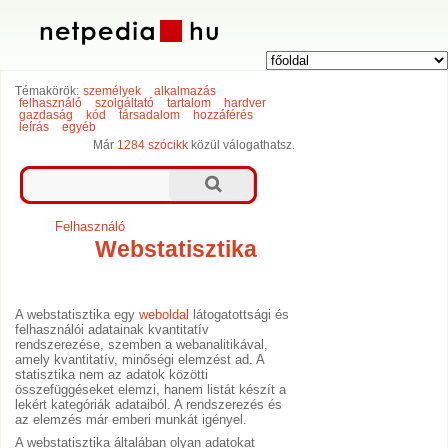
Témakörök:
személyek
alkalmazás
felhasználó
szolgáltató
tartalom
hardver
gazdaság
kód
társadalom
hozzáférés
leírás
egyéb
Már
1284 szócikk
közül válogathatsz.
Felhasználó
Webstatisztika
A webstatisztika egy
weboldal
látogatottsági és
felhasználói adatainak kvantitatív
rendszerezése, szemben a webanalitikával,
amely kvantitatív, minőségi elemzést ad. A
statisztika nem az adatok közötti
összefüggéseket elemzi, hanem listát készít a
lekért kategóriák adataiból. A rendszerezés és
az elemzés már emberi munkát igényel.
A webstatisztika általában olyan adatokat