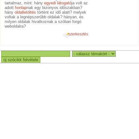
tartalmaz, mint: hány
egyedi látogató
ja volt az
adott
honlap
nak egy bizonyos időszakban?
hány
oldalletöltés
történt ez idő alatt? melyek
voltak a legnépszerűbb oldalak? hányan, és
milyen oldalak hivatkoznak a szóban forgó
weboldalra?
szerkesztés