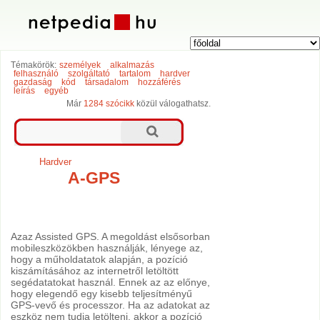
Témakörök:
személyek
alkalmazás
felhasználó
szolgáltató
tartalom
hardver
gazdaság
kód
társadalom
hozzáférés
leírás
egyéb
Már
1284 szócikk
közül válogathatsz.
Hardver
A-GPS
Azaz Assisted GPS. A megoldást elsősorban
mobileszközökben használják, lényege az,
hogy a műholdatatok alapján, a pozíció
kiszámításához az internetről letöltött
segédatatokat használ. Ennek az az előnye,
hogy elegendő egy kisebb teljesítményű
GPS-vevő és processzor. Ha az adatokat az
eszköz nem tudja letölteni, akkor a pozíció