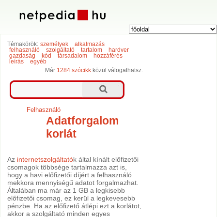
Témakörök:
személyek
alkalmazás
felhasználó
szolgáltató
tartalom
hardver
gazdaság
kód
társadalom
hozzáférés
leírás
egyéb
Már
1284 szócikk
közül válogathatsz.
Felhasználó
Adatforgalom
korlát
Az
internetszolgáltató
k által kínált előfizetői
csomagok többsége tartalmazza azt is,
hogy a havi előfizetői díjért a felhasználó
mekkora mennyiségű adatot forgalmazhat.
Általában ma már az 1 GB a legkisebb
előfizetői csomag, ez kerül a legkevesebb
pénzbe. Ha az előfizető átlépi ezt a korlátot,
akkor a szolgáltató minden egyes