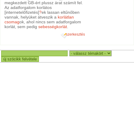
megkezdett GB-ért plussz árat számít fel.
Az adatforgalom korlátos
[internetelőfizetés]
?
ek lassan eltűnőben
vannak, helyüket átveszik a
korlátlan
csomag
ok, ahol nincs sem adatforgalom
korlát, sem pedig
sebességkorlát
.
szerkesztés