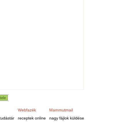
Webfazék
Mammutmail
tudástár
receptek online
nagy fájlok küldése