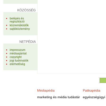
KÖZÖSSÉG
belépés és
regisztráció
közreműködők
sajtóközlemény
NETPÉDIA
impresszum
médiaajánlat
copyright
jogi tudnivalók
elérhetőség
Médiapédia
Patikapédia
marketing és média tudástár
egyészségügyi 