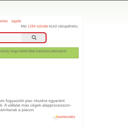
leírás
egyéb
Már
1284 szócikk
közül válogathatsz.
lj hozzá, hogy minél több hasznos információ
 és fogyasztói piac részére egyaránt.
k. A vállalat más cégek alapprocesszor-
zámítanak a piacon.
szerkesztés