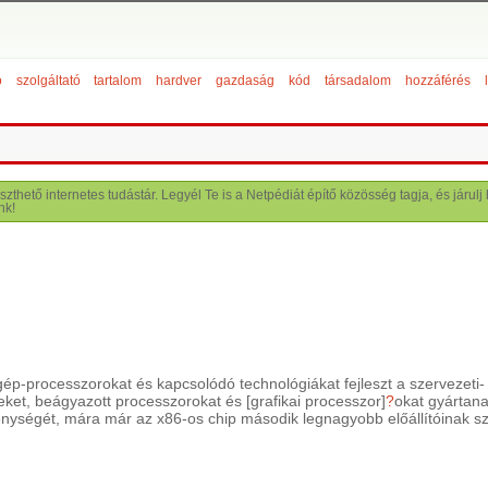
ó
szolgáltató
tartalom
hardver
gazdaság
kód
társadalom
hozzáférés
szthető internetes tudástár. Legyél Te is a Netpédiát építő közösség tagja, és járu
nk!
gép-processzorokat és kapcsolódó technológiákat fejleszt a szervezeti-
eket, beágyazott processzorokat és [grafikai processzor]
?
okat gyártana
kenységét, mára már az x86-os chip második legnagyobb előállítóinak s