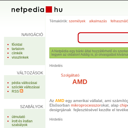
Témakörök:
személyek
alkalmazás
felhasznál
NAVIGÁCIÓ
főoldal
tartalom
A Netpédia egy bárki által hozzáférhető és szerke
címkék
legyen az oldalon! Addig is, jó olvasgatást kívánu
visszlinkek
Hirdetés
VÁLTOZÁSOK
Szolgáltató
AMD
pédia változásai
szócikk változásai
RSS
Az
AMD
egy amerikai vállalat, ami számító
Elsősorban
mikroprocesszor
okat, alap
chip
SZABÁLYOK
designjának fejlesztésével kezdte el tevé
útmutató
Hirdetés
írott és íratlan
szabályok