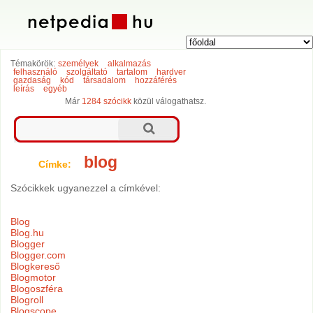
Témakörök:
személyek
alkalmazás
felhasználó
szolgáltató
tartalom
hardver
gazdaság
kód
társadalom
hozzáférés
leírás
egyéb
Már
1284 szócikk
közül válogathatsz.
blog
Címke:
Szócikkek ugyanezzel a címkével:
Blog
Blog.hu
Blogger
Blogger.com
Blogkereső
Blogmotor
Blogoszféra
Blogroll
Blogscope