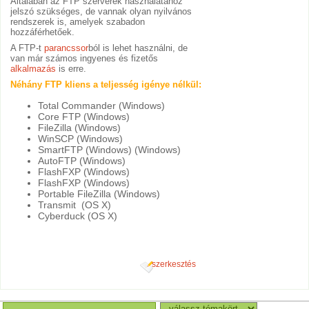
Általában az FTP szerverek használatához
jelszó szükséges, de vannak olyan nyilvános
rendszerek is, amelyek szabadon
hozzáférhetőek.
A FTP-t
parancssor
ból is lehet használni, de
van már számos ingyenes és fizetős
alkalmazás
is erre.
Néhány FTP kliens a teljesség igénye nélkül:
Total Commander (Windows)
Core FTP (Windows)
FileZilla (Windows)
WinSCP (Windows)
SmartFTP (Windows) (Windows)
AutoFTP (Windows)
FlashFXP (Windows)
FlashFXP (Windows)
Portable FileZilla (Windows)
Transmit (OS X)
Cyberduck (OS X)
szerkesztés