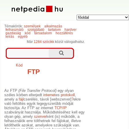
Témakörök:
személyek
alkalmazás
felhasználó
szolgáltató
tartalom
hardver
gazdaság
kód
társadalom
hozzáférés
leírás
egyéb
Már
1284 szócikk
közül válogathatsz.
Kód
FTP
Az FTP
(File Transfer Protocol)
egy olyan
széles körben elterjedt
internet
es
protokoll
,
amely a
fájl
cserélés, távoli [webszerver]
?
ekre
való feltöltés egyik legegyszerűbb módját
biztosítja. Az FTP az internet
TCP/IP
szabványát használja. Működtetéséhez kell egy
olyan gép, amely
szerver
ként (is) működik, a
felhasználók erre tölthetnek fel fájlokat, illetve
letölthetik azokat, amelyekre szükségük van.