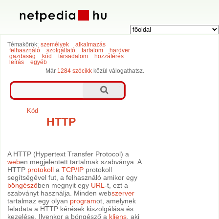
Témakörök:
személyek
alkalmazás
felhasználó
szolgáltató
tartalom
hardver
gazdaság
kód
társadalom
hozzáférés
leírás
egyéb
Már
1284 szócikk
közül válogathatsz.
Kód
HTTP
A HTTP (Hypertext Transfer Protocol) a
web
en megjelentett tartalmak szabványa. A
HTTP
protokoll
a
TCP/IP
protokoll
segítségével fut, a felhasználó amikor egy
böngésző
ben megnyit egy
URL
-t, ezt a
szabványt használja. Minden web
szerver
tartalmaz egy olyan
program
ot, amelynek
feladata a HTTP kérések kiszolgálása és
kezelése. Ilyenkor a böngésző a
kliens
, aki