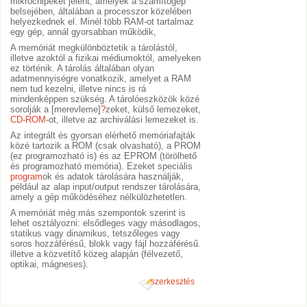
mikrochipeket jelent, amelyek a számítógép
belsejében, általában a processzor közelében
helyezkednek el. Minél több RAM-ot tartalmaz
egy gép, annál gyorsabban működik,
A memóriát megkülönböztetik a tárolástól,
illetve azoktól a fizikai médiumoktól, amelyeken
ez történik. A tárolás általában olyan
adatmennyiségre vonatkozik, amelyet a RAM
nem tud kezelni, illetve nincs is rá
mindenképpen szükség. A tárolóeszközök közé
sorolják a [merevleme]
?
zeket, külső lemezeket,
CD-ROM
-ot, illetve az archiválási lemezeket is.
Az integrált és gyorsan elérhető memóriafajták
közé tartozik a ROM (csak olvasható), a PROM
(ez programozható is) és az EPROM (törölhető
és programozható memória). Ezeket speciális
program
ok és adatok tárolására használják,
például az alap input/output rendszer tárolására,
amely a gép működéséhez nélkülözhetetlen.
A memóriát még más szempontok szerint is
lehet osztályozni: elsődleges vagy másodlagos,
statikus vagy dinamikus, tetszőleges vagy
soros hozzáférésű, blokk vagy fájl hozzáférésű.
illetve a közvetítő közeg alapján (félvezető,
optikai, mágneses).
szerkesztés