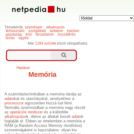
Témakörök:
személyek
alkalmazás
felhasználó
szolgáltató
tartalom
hardver
gazdaság
kód
társadalom
hozzáférés
leírás
egyéb
Már
1284 szócikk
közül válogathatsz.
Hardver
Memória
A számítástechnikában a memória tárolja az
adat
okat és utasításokat, amelyekhez a
processzor
egyszerűen hozzá tud férni.
Normális üzemmódban a memória nagy részét
az
operációs rendszer
és a különféle
alkalmazás
ok, illetve az általuk kezelt
adat
ok
foglalják el. Ebben az értelemben a memória a
RAM (a Random Access Memory rövidítése)
szinonimájaként is használatos: olyan kis