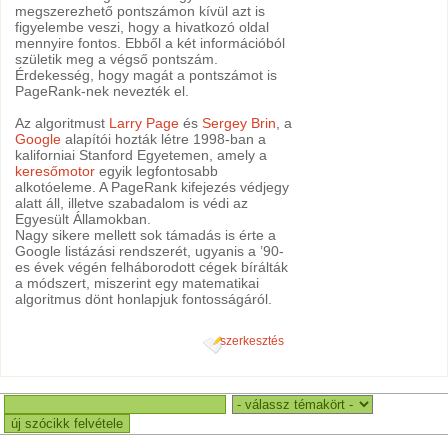
megszerezhető pontszámon kívül azt is
figyelembe veszi, hogy a hivatkozó oldal
mennyire fontos. Ebből a két információból
születik meg a végső pontszám.
Érdekesség, hogy magát a pontszámot is
PageRank-nek nevezték el.
Az algoritmust
Larry Page
és
Sergey Brin
, a
Google
alapítói hozták létre 1998-ban a
kaliforniai Stanford Egyetemen, amely a
keresőmotor
egyik legfontosabb
alkotóeleme. A PageRank kifejezés védjegy
alatt áll, illetve szabadalom is védi az
Egyesült Államokban.
Nagy sikere mellett sok támadás is érte a
Google listázási rendszerét, ugyanis a ’90-
es évek végén felháborodott cégek bírálták
a módszert, miszerint egy matematikai
algoritmus dönt honlapjuk fontosságáról.
szerkesztés