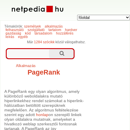
Témakörök:
személyek
alkalmazás
felhasználó
szolgáltató
tartalom
hardver
gazdaság
kód
társadalom
hozzáférés
leírás
egyéb
Már
1284 szócikk
közül válogathatsz.
Alkalmazás
PageRank
A PageRank egy olyan algoritmus, amely
különböző weboldalakra mutató
hiperlinkekhez rendel számokat a hiperlink-
hálózatban betöltött szerepüknek
megfelelően. Az algoritmus feltételezése
szerint egy adott
honlap
on szereplő linkek
olyan oldalakra mutatnak, amelyeket a
hivatkozó weblap szerkesztői fontosnak
tartanak. A PageRank az így