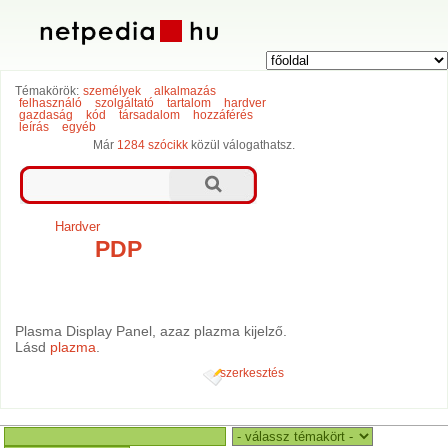
Témakörök:
személyek
alkalmazás
felhasználó
szolgáltató
tartalom
hardver
gazdaság
kód
társadalom
hozzáférés
leírás
egyéb
Már
1284 szócikk
közül válogathatsz.
Hardver
PDP
Plasma Display Panel, azaz plazma kijelző.
Lásd
plazma
.
szerkesztés