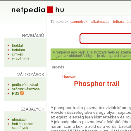
Témakörök:
személyek
alkalmazás
felhasznál
NAVIGÁCIÓ
főoldal
tartalom
A Netpédia egy bárki által hozzáférhető és szerke
címkék
legyen az oldalon! Addig is, jó olvasgatást kívánu
visszlinkek
Hirdetés
VÁLTOZÁSOK
Hardver
Phosphor trail
pédia változásai
szócikk változásai
RSS
A phosphor trail a plazma televíziók képme
SZABÁLYOK
Röviden összefoglalva ez egy olyan sajátos
az egész jelenség igen kismértékben és rövi
útmutató
A jelenség oka a plazmatévék felépítésében
írott és íratlan
három szín a kék, a zöld és a vörös. Ezeke
szabályok
hatására UV fényt bocsát ki. Az UV fény hatá