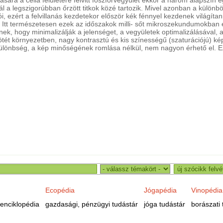
l a legszigorúbban őrzött titkok közé tartozik. Mivel azonban a külön
, ezért a felvillanás kezdetekor először kék fénnyel kezdenek világíta
y. Itt természetesen ezek az időszakok milli- sőt mikroszekundumokban 
, hogy minimalizálják a jelenséget, a vegyületek optimalizálásával, az 
sötét környezetben, nagy kontrasztú és kis színességű (szaturációjú) ké
különbség, a kép minőségének romlása nélkül, nem nagyon érhető el. Ez
Ecopédia
Jógapédia
Vinopédia
enciklopédia
gazdasági, pénzügyi tudástár
jóga tudástár
borászati 