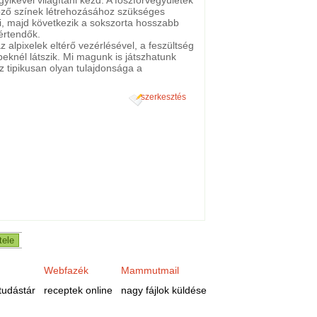
böző színek létrehozásához szükséges
ni, majd következik a sokszorta hosszabb
értendők.
alpixelek eltérő vezérlésével, a feszültség
peknél látszik. Mi magunk is játszhatunk
 tipikusan olyan tulajdonsága a
szerkesztés
Webfazék
Mammutmail
tudástár
receptek online
nagy fájlok küldése