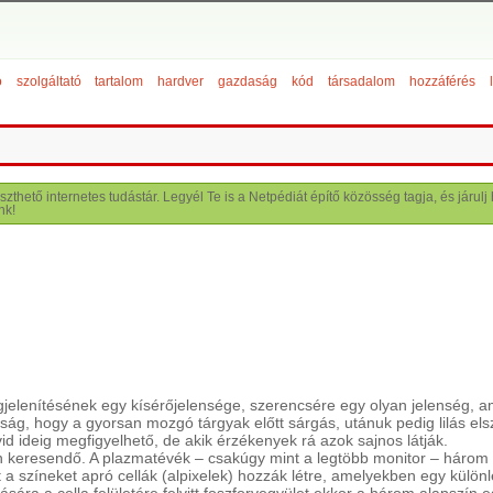
ó
szolgáltató
tartalom
hardver
gazdaság
kód
társadalom
hozzáférés
szthető internetes tudástár. Legyél Te is a Netpédiát építő közösség tagja, és járu
nk!
gjelenítésének egy kísérőjelensége, szerencsére egy olyan jelenség, am
ság, hogy a gyorsan mozgó tárgyak előtt sárgás, utánuk pedig lilás e
d ideig megfigyelhető, de akik érzékenyek rá azok sajnos látják.
 keresendő. A plazmatévék – csakúgy mint a legtöbb monitor – három ala
t a színeket apró cellák (alpixelek) hozzák létre, amelyekben egy külö
sára a cella felületére felvitt foszforvegyület ekkor a három alapszín e