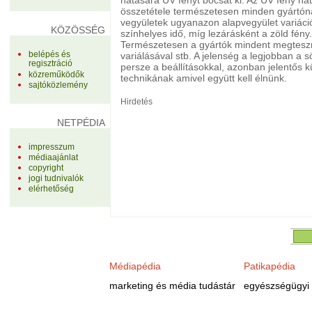
összetétele természetesen minden gyártóná
vegyületek ugyanazon alapvegyület variációi
KÖZÖSSÉG
színhelyes idő, míg lezárásként a zöld fén
Természetesen a gyártók mindent megtesznek
belépés és
variálásával stb. A jelenség a legjobban a 
regisztráció
persze a beállításokkal, azonban jelentős 
közreműködők
technikának amivel együtt kell élnünk.
sajtóközlemény
Hirdetés
NETPÉDIA
impresszum
médiaajánlat
copyright
jogi tudnivalók
elérhetőség
Médiapédia
Patikapédia
marketing és média tudástár
egyészségügyi 