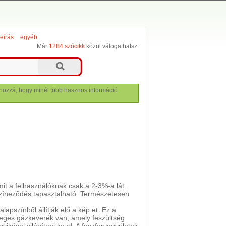
leírás
egyéb
Már
1284 szócikk
közül válogathatsz.
lj hozzá, hogy minél több hasznos információ
it a felhasználóknak csak a 2-3%-a lát.
lszíneződés tapasztalható. Természetesen
pszínből állítják elő a kép et. Ez a
nleges gázkeverék van, amely feszültség
gyikével világítani kezd. A foszforvegyületek