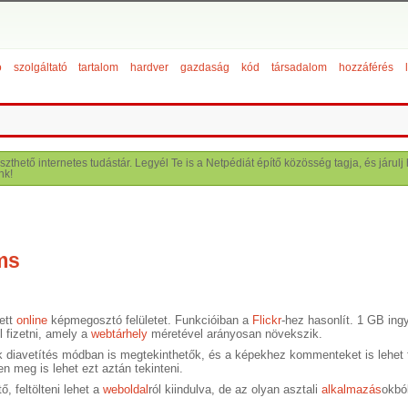
ó
szolgáltató
tartalom
hardver
gazdaság
kód
társadalom
hozzáférés
szthető internetes tudástár. Legyél Te is a Netpédiát építő közösség tagja, és járu
nk!
ms
tett
online
képmegosztó felületet. Funkcióiban a
Flickr
-hez hasonlít. 1 GB ing
l fizetni, amely a
webtárhely
méretével arányosan növekszik.
ek diavetítés módban is megtekinthetők, és a képekhez kommenteket is lehet fű
en meg is lehet ezt aztán tekinteni.
, feltölteni lehet a
weboldal
ról kiindulva, de az olyan asztali
alkalmazás
okbó