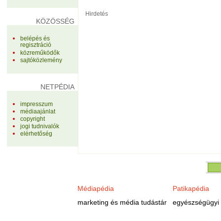
Hirdetés
KÖZÖSSÉG
belépés és
regisztráció
közreműködők
sajtóközlemény
NETPÉDIA
impresszum
médiaajánlat
copyright
jogi tudnivalók
elérhetőség
Médiapédia
Patikapédia
marketing és média tudástár
egyészségügyi 