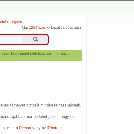
leírás
egyéb
Már
1284 szócikk
közül válogathatsz.
lj hozzá, hogy minél több hasznos információ
yenes tárhelyet biztosít minden felhasználónak,
zni. Újabban már be lehet jelölni, hogy hol
l is, mint a
Picasa
vagy az
iPhoto
is.