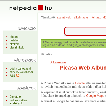
Témakörök:
személyek
alkalmazás
felhasznál
NAVIGÁCIÓ
főoldal
tartalom
A Netpédia egy bárki által hozzáférhető és szerke
címkék
legyen az oldalon! Addig is, jó olvasgatást kívánu
visszlinkek
Hirdetés
VÁLTOZÁSOK
Alkalmazás
Picasa Web Albu
pédia változásai
szócikk változásai
RSS
A Picasa Web Albums a
Google
által üzemelte
a további használatért már éves bérleti díjat kel
SZABÁLYOK
A képeket itt is allbumokba lehet rendezni, ez
készültek földrajzilag a képek, a
Google Maps
-
útmutató
írott és íratlan
A felület a Google felhasználók számára elérhető
szabályok