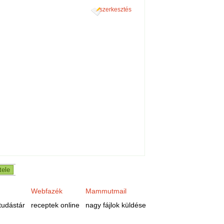
szerkesztés
Webfazék
Mammutmail
tudástár
receptek online
nagy fájlok küldése