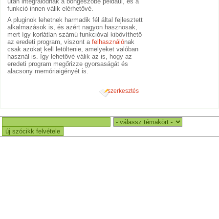
után integrálódnak a böngészőbe például, és a
funkció innen válik elérhetővé.
A pluginok lehetnek harmadik fél által fejlesztett
alkalmazások is, és azért nagyon hasznosak,
mert így korlátlan számú funkcióval kibővíthető
az eredeti program, viszont a
felhasználó
nak
csak azokat kell letöltenie, amelyeket valóban
használ is. Így lehetővé válik az is, hogy az
eredeti program megőrizze gyorsaságát és
alacsony memóriaigényét is.
szerkesztés