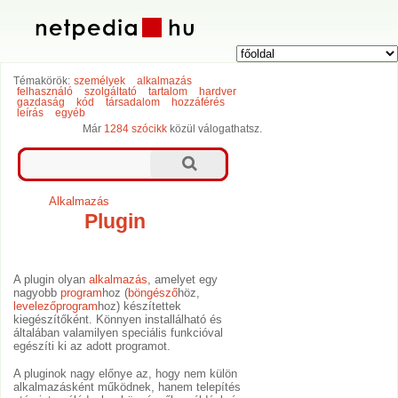
Témakörök:
személyek
alkalmazás
felhasználó
szolgáltató
tartalom
hardver
gazdaság
kód
társadalom
hozzáférés
leírás
egyéb
Már
1284 szócikk
közül válogathatsz.
Alkalmazás
Plugin
A plugin olyan
alkalmazás
, amelyet egy
nagyobb
program
hoz (
böngésző
höz,
levelezőprogram
hoz) készítettek
kiegészítőként. Könnyen installálható és
általában valamilyen speciális funkcióval
egészíti ki az adott programot.
A pluginok nagy előnye az, hogy nem külön
alkalmazásként működnek, hanem telepítés