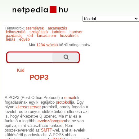
Témakörök:
személyek
alkalmazás
felhasználó
szolgáltató
tartalom
hardver
gazdaság
kód
társadalom
hozzáférés
leírás
egyéb
Már
1284 szócikk
közül válogathatsz.
Kód
POP3
A POP3 (Post Office Protocol) a
e-mail
ek
fogadásának egyik legújabb
protokoll
ja. Egy
olyan
kliens
/
szerver
protokoll, amely fogadja a
levelet, és bizonyos időközönként ellenőrzi azt
is, hogy érkezett-e új üzenet. Ma már ez a
funkció a legtöbb
levelezőprogram
ba be van
építve, mint választható funkció. Nem
összekeverendő az
SMTP
-vel, ami a levelek
küldéséről gondoskodik. A POP3 abban