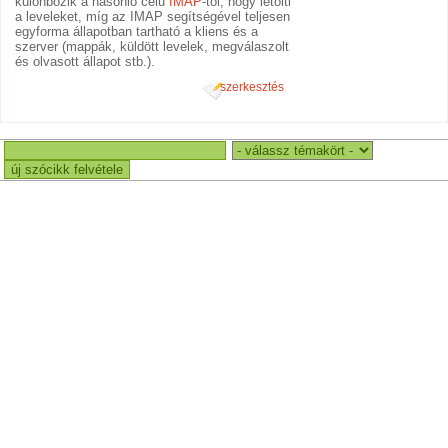
különbözik a hasonló célú
IMAP
-tól, hogy letölti
a leveleket, míg az IMAP segítségével teljesen
egyforma állapotban tartható a kliens és a
szerver (mappák, küldött levelek, megválaszolt
és olvasott állapot stb.).
szerkesztés