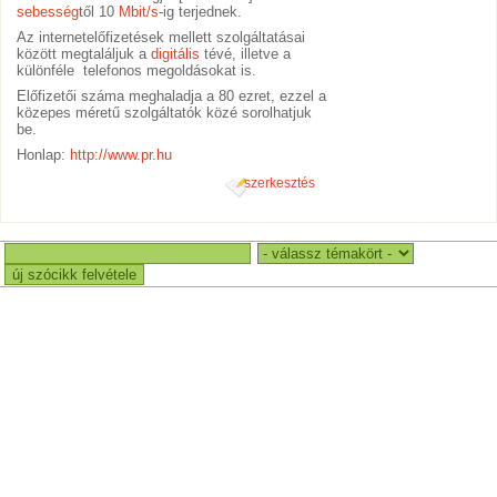
sebesség
től 10
Mbit/s
-ig terjednek.
Az internetelőfizetések mellett szolgáltatásai
között megtaláljuk a
digitális
tévé, illetve a
különféle telefonos megoldásokat is.
Előfizetői száma meghaladja a 80 ezret, ezzel a
közepes méretű szolgáltatók közé sorolhatjuk
be.
Honlap:
http://www.pr.hu
szerkesztés