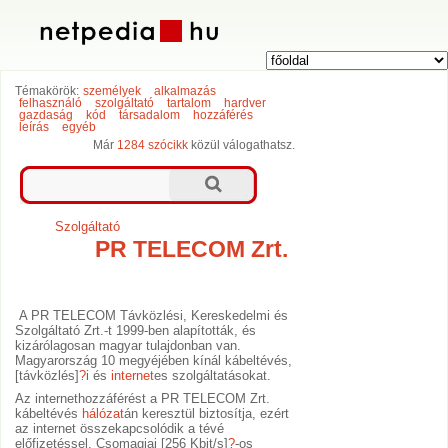
Témakörök:
személyek
alkalmazás
felhasználó
szolgáltató
tartalom
hardver
gazdaság
kód
társadalom
hozzáférés
leírás
egyéb
Már
1284 szócikk
közül válogathatsz.
Szolgáltató
PR TELECOM Zrt.
A PR TELECOM Távközlési, Kereskedelmi és
Szolgáltató Zrt.-t 1999-ben alapították, és
kizárólagosan magyar tulajdonban van.
Magyarország 10 megyéjében kínál kábeltévés,
[távközlés]
?
i és
internet
es szolgáltatásokat.
Az internethozzáférést a PR TELECOM Zrt.
kábeltévés
hálózat
án keresztül biztosítja, ezért
az internet összekapcsolódik a tévé
előfizetéssel. Csomagjai [256 Kbit/s]
?
-os