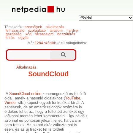
Témakörök:
személyek
alkalmazás
felhasználó
szolgáltató
tartalom
hardver
gazdaság
kód
társadalom
hozzáférés
leírás
egyéb
Már
1284 szócikk
közül válogathatsz.
Alkalmazás
SoundCloud
A
SoundCloud
online
zenemegosztó és feltöltő
oldal, amely a hasonló oldalakhoz (
YouTube
,
Vimeo
, stb.) képest egyedi funkciókat kínál. A
zenészek, de az amatőr rajongók számára is
érdekes lehet az, hogy a feltöltött zenéket egy
idővonal mentén lehet kommentelni - így például
azonnal és pontosan jelezni lehet, ha valami
nem tetszik. Az alkotó akár változtathat is
ezen, és az új tracket fel is töltheti