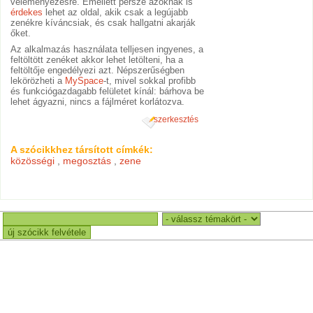
véleményezésre. Emellett persze azoknak is
érdekes
lehet az oldal, akik csak a legújabb
zenékre kíváncsiak, és csak hallgatni akarják
őket.
Az alkalmazás használata telljesen ingyenes, a
feltöltött zenéket akkor lehet letölteni, ha a
feltöltője engedélyezi azt. Népszerűségben
lekörözheti a
MySpace
-t, mivel sokkal profibb
és funkciógazdagabb felületet kínál: bárhova be
lehet ágyazni, nincs a fájlméret korlátozva.
szerkesztés
A szócikkhez társított címkék:
közösségi
,
megosztás
,
zene