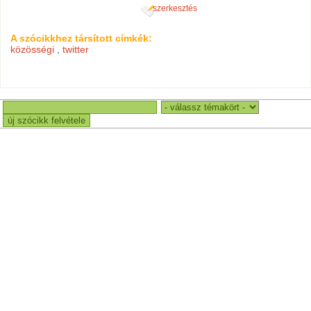
szerkesztés
A szócikkhez társított címkék:
közösségi
,
twitter