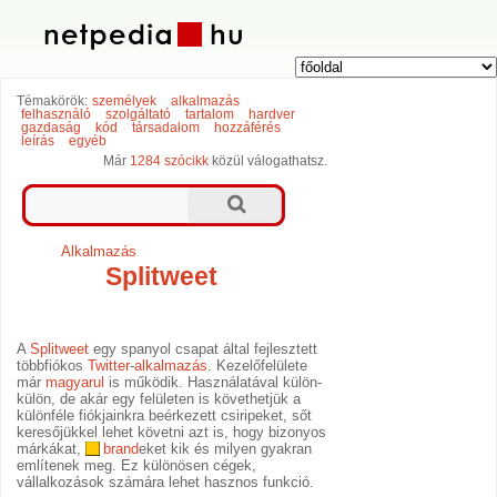
Témakörök:
személyek
alkalmazás
felhasználó
szolgáltató
tartalom
hardver
gazdaság
kód
társadalom
hozzáférés
leírás
egyéb
Már
1284 szócikk
közül válogathatsz.
Alkalmazás
Splitweet
A
Splitweet
egy spanyol csapat által fejlesztett
többfiókos
Twitter
-
alkalmazás
. Kezelőfelülete
már
magyarul
is működik. Használatával külön-
külön, de akár egy felületen is követhetjük a
különféle fiókjainkra beérkezett csiripeket, sőt
keresőjükkel lehet követni azt is, hogy bizonyos
márkákat,
brand
eket kik és milyen gyakran
említenek meg. Ez különösen cégek,
vállalkozások számára lehet hasznos funkció.