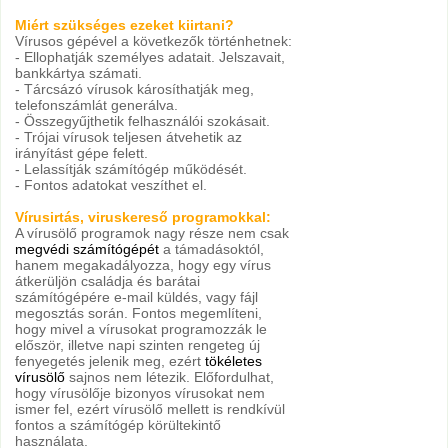
Miért szükséges ezeket kiirtani?
Vírusos gépével a következők történhetnek:
- Ellophatják személyes adatait. Jelszavait,
bankkártya számati.
- Tárcsázó vírusok károsíthatják meg,
telefonszámlát generálva.
- Összegyűjthetik felhasználói szokásait.
- Trójai vírusok teljesen átvehetik az
irányítást gépe felett.
- Lelassítják számítógép működését.
- Fontos adatokat veszíthet el.
Vírusirtás, viruskereső programokkal:
A vírusölő programok nagy része nem csak
megvédi számítógépét
a támadásoktól,
hanem megakadályozza, hogy egy vírus
átkerüljön családja és barátai
számítógépére e-mail küldés, vagy fájl
megosztás során. Fontos megemlíteni,
hogy mivel a vírusokat programozzák le
először, illetve napi szinten rengeteg új
fenyegetés jelenik meg, ezért
tökéletes
vírusölő
sajnos nem létezik. Előfordulhat,
hogy vírusölője bizonyos vírusokat nem
ismer fel, ezért vírusölő mellett is rendkívül
fontos a számítógép körültekintő
használata.