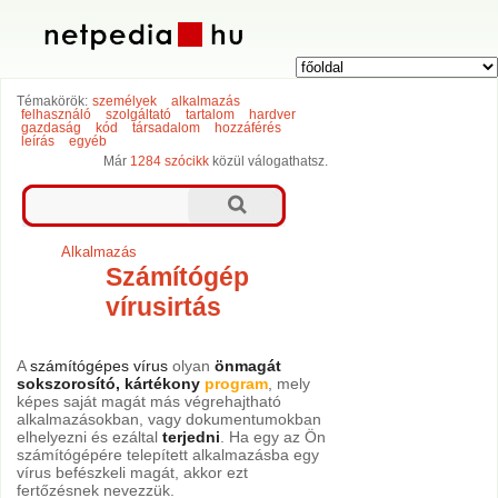
Témakörök:
személyek
alkalmazás
felhasználó
szolgáltató
tartalom
hardver
gazdaság
kód
társadalom
hozzáférés
leírás
egyéb
Már
1284 szócikk
közül válogathatsz.
Alkalmazás
Számítógép
vírusirtás
A
számítógépes vírus
olyan
önmagát
sokszorosító, kártékony
program
, mely
képes saját magát más végrehajtható
alkalmazásokban, vagy dokumentumokban
elhelyezni és ezáltal
terjedni
. Ha egy az Ön
számítógépére telepített alkalmazásba egy
vírus befészkeli magát, akkor ezt
fertőzésnek nevezzük.