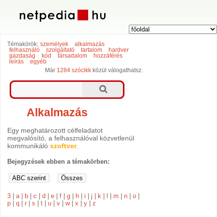
Témakörök:
személyek
alkalmazás
felhasználó
szolgáltató
tartalom
hardver
gazdaság
kód
társadalom
hozzáférés
leírás
egyéb
Már
1284 szócikk
közül válogathatsz.
Alkalmazás
Egy meghatározott célfeladatot
megvalósító, a felhasználóval közvetlenül
kommunikáló
szoftver
.
Bejegyzések ebben a témakörben:
3
|
a
|
b
|
c
|
d
|
e
|
f
|
g
|
h
|
i
|
j
|
k
|
l
|
m
|
n
|
o
|
p
|
q
|
r
|
s
|
t
|
u
|
v
|
w
|
x
|
y
|
z