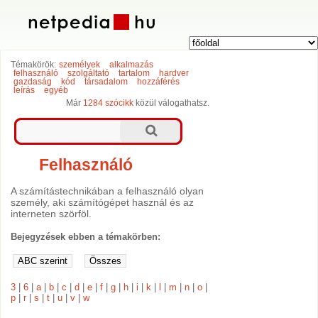
Témakörök:
személyek
alkalmazás
felhasználó
szolgáltató
tartalom
hardver
gazdaság
kód
társadalom
hozzáférés
leírás
egyéb
Már
1284 szócikk
közül válogathatsz.
Felhasználó
A számítástechnikában a felhasználó olyan
személy, aki számítógépet használ és az
interneten szörföl.
Bejegyzések ebben a témakörben:
3
|
6
|
a
|
b
|
c
|
d
|
e
|
f
|
g
|
h
|
i
|
k
|
l
|
m
|
n
|
o
|
p
|
r
|
s
|
t
|
u
|
v
|
w