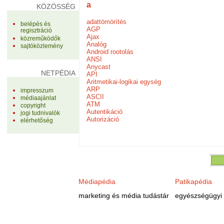
a
KÖZÖSSÉG
adattömörítés
belépés és
AGP
regisztráció
Ajax
közreműködők
Analóg
sajtóközlemény
Android rootolás
ANSI
Anycast
NETPÉDIA
API
Aritmetikai-logikai egység
ARP
impresszum
ASCII
médiaajánlat
ATM
copyright
Autentikáció
jogi tudnivalók
Autorizáció
elérhetőség
Médiapédia
Patikapédia
marketing és média tudástár
egyészségügyi 