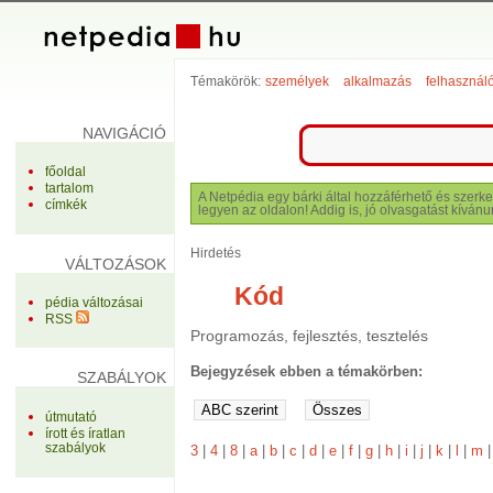
Témakörök:
személyek
alkalmazás
felhasznál
NAVIGÁCIÓ
főoldal
tartalom
A Netpédia egy bárki által hozzáférhető és szerke
címkék
legyen az oldalon! Addig is, jó olvasgatást kívánu
Hirdetés
VÁLTOZÁSOK
Kód
pédia változásai
RSS
Programozás, fejlesztés, tesztelés
Bejegyzések ebben a témakörben:
SZABÁLYOK
útmutató
írott és íratlan
szabályok
3
|
4
|
8
|
a
|
b
|
c
|
d
|
e
|
f
|
g
|
h
|
i
|
j
|
k
|
l
|
m