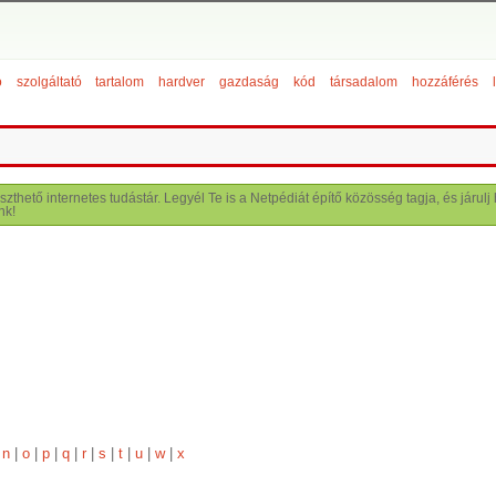
ó
szolgáltató
tartalom
hardver
gazdaság
kód
társadalom
hozzáférés
szthető internetes tudástár. Legyél Te is a Netpédiát építő közösség tagja, és járu
nk!
|
n
|
o
|
p
|
q
|
r
|
s
|
t
|
u
|
w
|
x