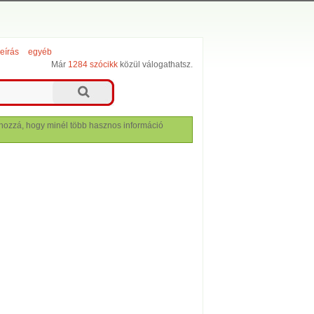
leírás
egyéb
Már
1284 szócikk
közül válogathatsz.
lj hozzá, hogy minél több hasznos információ