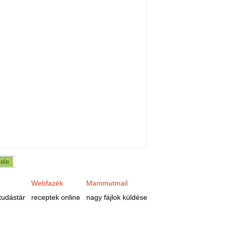
Webfazék
Mammutmail
tudástár
receptek online
nagy fájlok küldése