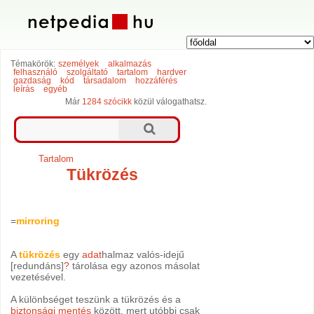
Témakörök:
személyek
alkalmazás
felhasználó
szolgáltató
tartalom
hardver
gazdaság
kód
társadalom
hozzáférés
leírás
egyéb
Már
1284 szócikk
közül válogathatsz.
Tartalom
Tükrözés
=
mirroring
A
tükrözés
egy
adat
halmaz valós-idejű
[redundáns]
?
tárolása egy azonos másolat
vezetésével.
A különbséget teszünk a tükrözés és a
biztonsági mentés
között, mert utóbbi csak