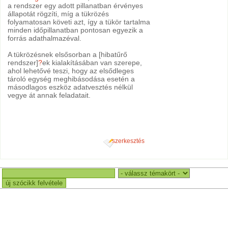
a rendszer egy adott pillanatban érvényes
állapotát rögzíti, míg a tükrözés
folyamatosan követi azt, így a tükör tartalma
minden időpillanatban pontosan egyezik a
forrás adathalmazéval.
A tükrözésnek elsősorban a [hibatűrő
rendszer]
?
ek kialakításában van szerepe,
ahol lehetővé teszi, hogy az elsődleges
tároló egység meghibásodása esetén a
másodlagos eszköz adatvesztés nélkül
vegye át annak feladatait.
szerkesztés