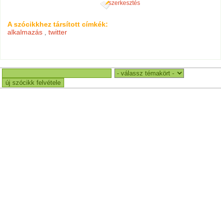
szerkesztés
A szócikkhez társított címkék:
alkalmazás
,
twitter