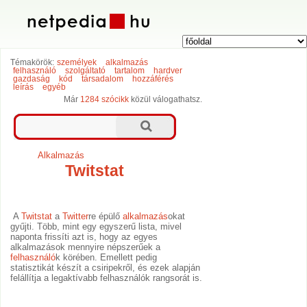
Témakörök:
személyek
alkalmazás
felhasználó
szolgáltató
tartalom
hardver
gazdaság
kód
társadalom
hozzáférés
leírás
egyéb
Már
1284 szócikk
közül válogathatsz.
Alkalmazás
Twitstat
A
Twitstat
a
Twitter
re épülő
alkalmazás
okat
gyűjti. Több, mint egy egyszerű lista, mivel
naponta frissíti azt is, hogy az egyes
alkalmazások mennyire népszerűek a
felhasználó
k körében. Emellett pedig
statisztikát készít a csiripekről, és ezek alapján
felállítja a legaktívabb felhasználók rangsorát is.