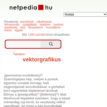
Témakörök:
személyek
alkalmazás
felhasználó
szolgáltató
tartalom
hardver
gazdaság
kód
társadalom
hozzáférés
leírás
egyéb
Már
1284 szócikk
közül válogathatsz.
Tartalom
vektorgrafikus
[geometriai modellezés]
?
Számítógépes kép, melyet a pontok,
egyenes vonalak és/vagy ívek
végpontjainak koordinátáival, a görbéket
leíró egyenletek képleteivel tárolnak.
Előnye a [pixelgrafika]
?
([bittérkép]
?
) által
létrehozott képekkel szemben, hogy a képet
mértanilag írja körül, és veszteség nélkül
nagyítható, és mivel a kép koordinátáit