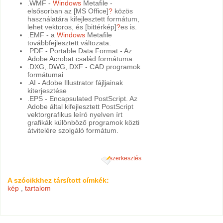
.WMF -
Windows
Metafile -
elsősorban az [MS Office]
?
közös
használatára kifejlesztett formátum,
lehet vektoros, és [bittérkép]
?
es is.
.EMF - a
Windows
Metafile
továbbfejlesztett változata.
.PDF - Portable Data Format - Az
Adobe Acrobat család formátuma.
.DXG,.DWG,.DXF - CAD programok
formátumai
.AI - Adobe Illustrator fájljainak
kiterjesztése
.EPS - Encapsulated PostScript. Az
Adobe által kifejlesztett PostScript
vektorgrafikus leíró nyelven írt
grafikák különböző programok közti
átvitelére szolgáló formátum.
szerkesztés
A szócikkhez társított címkék:
kép
,
tartalom