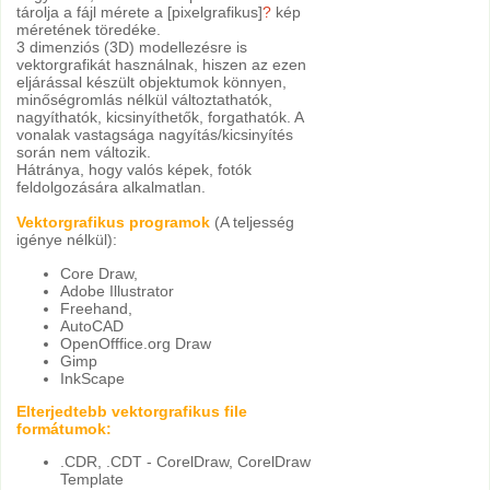
tárolja a fájl mérete a [pixelgrafikus]
?
kép
méretének töredéke.
3 dimenziós (3D) modellezésre is
vektorgrafikát használnak, hiszen az ezen
eljárással készült objektumok könnyen,
minőségromlás nélkül változtathatók,
nagyíthatók, kicsinyíthetők, forgathatók. A
vonalak vastagsága nagyítás/kicsinyítés
során nem változik.
Hátránya, hogy valós képek, fotók
feldolgozására alkalmatlan.
Vektorgrafikus programok
(A teljesség
igénye nélkül):
Core Draw,
Adobe Illustrator
Freehand,
AutoCAD
OpenOfffice.org Draw
Gimp
InkScape
Elterjedtebb vektorgrafikus file
formátumok:
.CDR, .CDT - CorelDraw, CorelDraw
Template