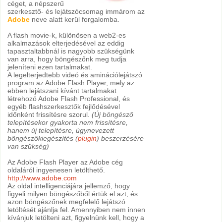
céget, a népszerű
szerkesztő- és lejátszócsomag immárom az
Adobe
neve alatt kerül forgalomba.
A flash movie-k, különösen a web2-es
alkalmazások elterjedésével az eddig
tapasztaltabbnál is nagyobb szükségünk
van arra, hogy böngészőnk meg tudja
jeleníteni ezen tartalmakat.
A legelterjedtebb videó és aminációlejátszó
program az Adobe Flash Player, mely az
ebben lejátszani kívánt tartalmakat
létrehozó Adobe Flash Professional, és
egyéb flashszerkesztők fejlődésével
időnként frissítésre szorul.
(Új böngésző
telepítésekor gyakorta nem frissítésre,
hanem új telepítésre, úgynevezett
böngészőkiegészítés (
plugin
) beszerzésére
van szükség)
Az Adobe Flash Player az Adobe cég
oldaláról ingyenesen letölthető.
http://www.adobe.com
Az oldal intelligenciájára jellemző, hogy
figyeli milyen böngészőből értük el azt, és
azon böngészőnek megfelelő lejátszó
letöltését ajánlja fel. Amennyiben nem innen
kívánjuk letölteni azt, figyelnünk kell, hogy a