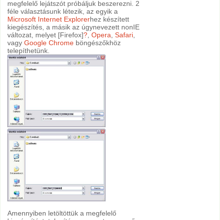
megfelelő lejátszót próbáljuk beszerezni. 2
féle választásunk létezik, az egyik a
Microsoft
Internet Explorer
hez készített
kiegészítés, a másik az úgynevezett nonIE
változat, melyet [Firefox]
?
,
Opera
,
Safari
,
vagy
Google Chrome
böngészőkhöz
telepíthetünk.
Amennyiben letöltöttük a megfelelő