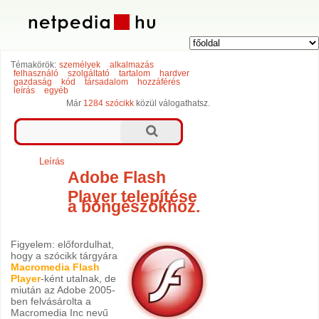
Témakörök:
személyek
alkalmazás
felhasználó
szolgáltató
tartalom
hardver
gazdaság
kód
társadalom
hozzáférés
leírás
egyéb
Már
1284 szócikk
közül válogathatsz.
Leírás
Adobe Flash
Player telepítése
a böngészőkhöz.
Figyelem: előfordulhat,
hogy a szócikk tárgyára
Macromedia Flash
Player
-ként utalnak, de
miután az Adobe 2005-
ben felvásárolta a
Macromedia Inc nevű