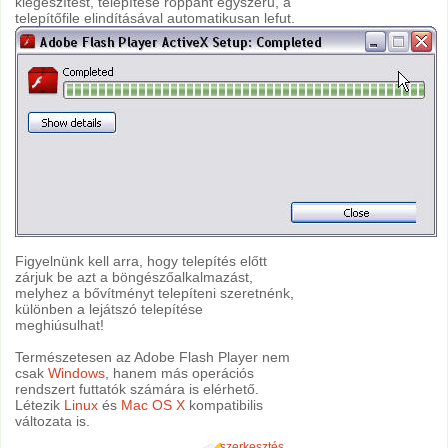
kiegészítést, telepítése roppant egyszerű, a
telepítőfile elindításával automatikusan lefut.
Figyelnünk kell arra, hogy telepítés előtt
zárjuk be azt a böngészőalkalmazást,
melyhez a bővítményt telepíteni szeretnénk,
különben a lejátszó telepítése
meghiúsulhat!
Természetesen az Adobe Flash Player nem
csak
Windows
, hanem más operációs
rendszert futtatók számára is elérhető.
Létezik
Linux
és
Mac OS X
kompatibilis
változata is.
szerkesztés