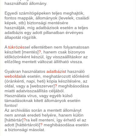
használható állomány.
Egyedi számítógépeken teljes meghajtók,
fontos mappák, állományok (levelek, családi
képek, stb) biztonsági mentésére
használják, míg adatbázisok esetén a teljes
adatbázis egy adott pillanatban érvényes
állapotát rögzítik.
A
tükrözés
sel ellentétben nem folyamatosan
készített [mentés]
?
, hanem csak bizonyos
időközönként készül, így visszaállításkor az
előzőleg mentett változat állítható vissza.
Gyakran használatos
adatbázis
t használó
weboldal
ak esetén, meghatározott időnkénti
(óránkénti, napi, heti) kópia készítésére, az
oldal, vagy a [webszerver]
?
meghibásodása
miatti adatvisszaállítás céljából.
Használata vírus, vagy egyéb külső
támadásoknak kitett állományok esetén
fontos!
Az archiválás során a mentett állományt
nem annak eredeti helyére, hanem külön
[háttértár]
?
ra kell menteni, így érhető el az
adott [háttértároló]
?
meghibásodása esetén
a biztonsági másolat.