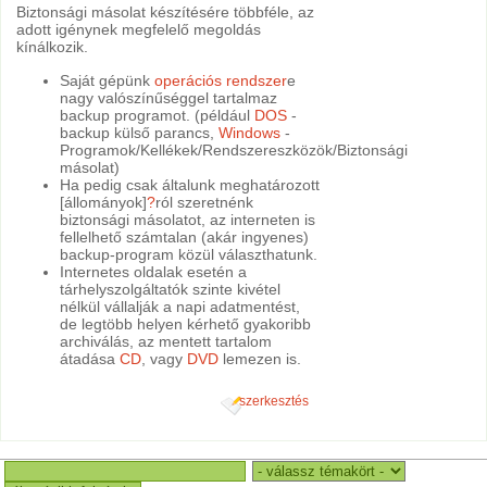
Biztonsági másolat készítésére többféle, az
adott igénynek megfelelő megoldás
kínálkozik.
Saját gépünk
operációs rendszer
e
nagy valószínűséggel tartalmaz
backup programot. (például
DOS
-
backup külső parancs,
Windows
-
Programok/Kellékek/Rendszereszközök/Biztonsági
másolat)
Ha pedig csak általunk meghatározott
[állományok]
?
ról szeretnénk
biztonsági másolatot, az interneten is
fellelhető számtalan (akár ingyenes)
backup-program közül választhatunk.
Internetes oldalak esetén a
tárhelyszolgáltatók szinte kivétel
nélkül vállalják a napi adatmentést,
de legtöbb helyen kérhető gyakoribb
archiválás, az mentett tartalom
átadása
CD
, vagy
DVD
lemezen is.
szerkesztés