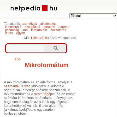
Témakörök:
személyek
alkalmazás
felhasználó
szolgáltató
tartalom
hardver
gazdaság
kód
társadalom
hozzáférés
leírás
egyéb
Már
1284 szócikk
közül válogathatsz.
Kód
Mikroformátum
A mikroformátum az az adatforma, amelyet a
szemantikus web
kidolgozói a különféle
adattípusok egységesítésére használnak. A
mikroformátumok a
számítógép
ek és az ember
számára is értelmezhető adatok. Lényege az,
hogy ennek alapján az adatok egységesen
kereshetőekké válnak, illetve akár más
[alkalmazások]
?
ba is egyszerűen
beilleszthetőek.