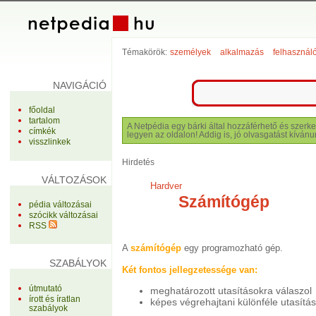
Témakörök:
személyek
alkalmazás
felhasznál
NAVIGÁCIÓ
főoldal
tartalom
A Netpédia egy bárki által hozzáférhető és szerke
címkék
legyen az oldalon! Addig is, jó olvasgatást kívánu
visszlinkek
Hirdetés
VÁLTOZÁSOK
Hardver
Számítógép
pédia változásai
szócikk változásai
RSS
A
számítógép
egy programozható gép.
SZABÁLYOK
Két fontos jellegzetessége van:
útmutató
meghatározott utasításokra válaszol
írott és íratlan
képes végrehajtani különféle utasítá
szabályok