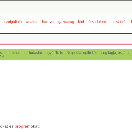
ó
szolgáltató
tartalom
hardver
gazdaság
kód
társadalom
hozzáférés
szthető internetes tudástár. Legyél Te is a Netpédiát építő közösség tagja, és járu
nk!
sokat és
program
okat.