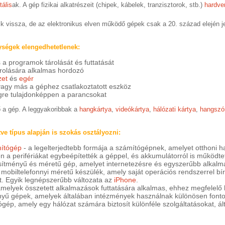
tális
ak. A gép fizikai alkatrészeit (chipek, kábelek, tranzisztorok, stb.)
hardve
ik vissza, de az elektronikus elven működő gépek csak a 20. század elején 
ségek elengedhetetlenek:
 a programok tárolását és futtatását
rolására alkalmas hordozó
zet
és
egér
agy más a géphez csatlakoztatott eszköz
végre tulajdonképpen a parancsokat
ő a gép. A leggyakoribbak a
hangkártya
,
videókártya
,
hálózati kártya
,
hangszó
tve típus alapján is szokás osztályozni:
mítógép
- a legelterjedtebb formája a számítógépnek, amelyet otthoni has
 a perifériákat egybeépítették a géppel, és akkumulátorról is működte
esítményű és méretű gép, amelyet internetezésre és egyszerűbb alkalma
gy mobiltelefonnyi méretű készülék, amely saját operációs rendszerrel bí
et. Egyik legnépszerűbb változata az
iPhone
.
melyek összetett alkalmazások futtatására alkalmas, ehhez megfelelő
nyű gépek, amelyek általában intézmények használnak különösen fonto
ógép, amely egy hálózat számára biztosít különféle szolgáltatásokat, á