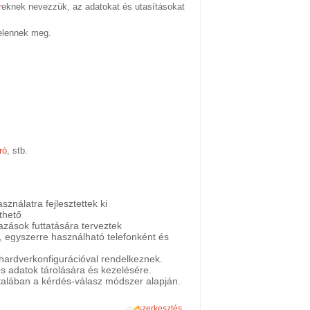
r
eknek nevezzük, az adatokat és utasításokat
jelennek meg.
ró
, stb.
ználatra fejlesztettek ki
thető
zások futtatására terveztek
r, egyszerre használható telefonként és
 hardverkonfigurációval rendelkeznek.
s adatok tárolására és kezelésére.
ltalában a kérdés-válasz módszer alapján.
szerkesztés