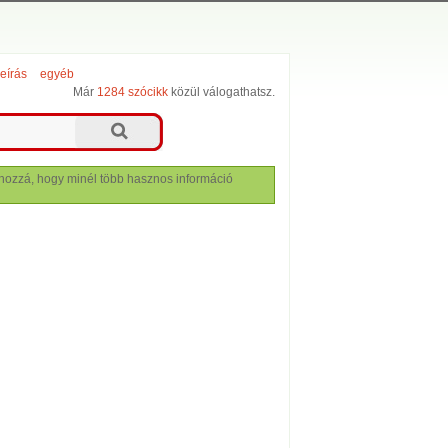
leírás
egyéb
Már
1284 szócikk
közül válogathatsz.
lj hozzá, hogy minél több hasznos információ