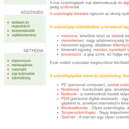
A mai számítógépek már elektronikusak és
digi
pedig
szoftver
nek.
KÖZÖSSÉG
A számítógép története
egészen az ókorig nyúl
belépés és
regisztráció
A számítógép működéséhez a következő egy
közreműködők
sajtóközlemény
memória
: lehetővé teszi az
adat
ok és
merevlemez
: nagy adatmennyiség tá
bemeneti egység: általában
billentyű
kimeneti egység:
monitor
,
nyomtató
v
NETPÉDIA
processzor
: a gép szíve, ez hajtja 
impresszum
Ezek mellett számtalan kiegészítővel bővíthet
médiaajánlat
copyright
jogi tudnivalók
A számítógépeket méret és teljesítmény, ille
elérhetőség
PC (personal computer),
asztali szá
Notebook
- hordozható gép, amelyben
Netbook
- a notebooknál kisebb telj
PDA
(personal digital assistant) - e
gépként is, amellyel internetezni leh
Munkaállomás
- Olyan számítógép, a
Szuperszámítógép
- Nagy teljesítmé
Szerver
- A szerver egy olyan számít