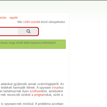
leírás
egyéb
Már
1284 szócikk
közül válogathatsz.
lj hozzá, hogy minél több hasznos információ
 adatokat gyűjtenek annak számítógépéről. Az
s érdekelt harmadik félnek. A spyware
vírus
hoz
an tartalmaznak ilyen
szoftver
eket, amelyekre
are-nek nevezzék ezeket a
program
okat, ezért a
 ez is spyware-nek minősül. A probléma azonban