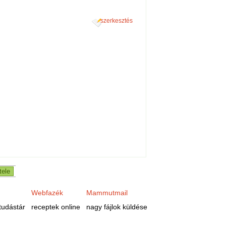
szerkesztés
Webfazék
Mammutmail
tudástár
receptek online
nagy fájlok küldése