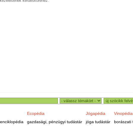
 kezelésének kérdésköréhez.
Ecopédia
Jógapédia
Vinopédia
enciklopédia
gazdasági, pénzügyi tudástár
jóga tudástár
borászati 