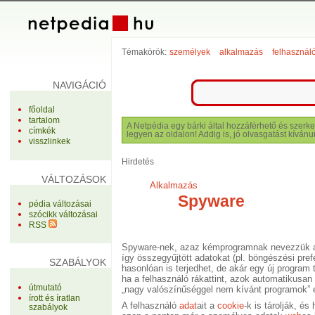
Témakörök:
személyek
alkalmazás
felhasznál
NAVIGÁCIÓ
főoldal
tartalom
A Netpédia egy bárki által hozzáférhető és szerke
címkék
legyen az oldalon! Addig is, jó olvasgatást kívánu
visszlinkek
Hirdetés
VÁLTOZÁSOK
Alkalmazás
Spyware
pédia változásai
szócikk változásai
RSS
Spyware-nek, azaz kémprogramnak nevezzük 
így összegyűjtött adatokat (pl. böngészési pre
SZABÁLYOK
hasonlóan is terjedhet, de akár egy új program t
ha a felhasználó rákattint, azok automatikusa
útmutató
„nagy valószínűséggel nem kívánt programok” 
írott és íratlan
A felhasználó
adat
ait a
cookie
-k is tárolják, é
szabályok