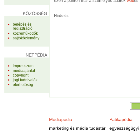
ezen a ponton már a személyes adatok
web
es
KÖZÖSSÉG
Hirdetés
belépés és
regisztráció
közreműködők
sajtóközlemény
NETPÉDIA
impresszum
médiaajánlat
copyright
jogi tudnivalók
elérhetőség
Médiapédia
Patikapédia
marketing és média tudástár
egyészségügyi 