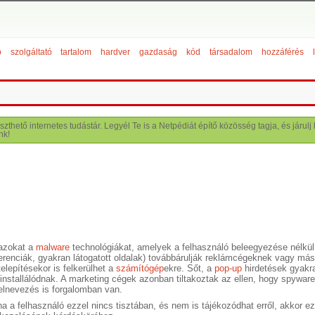
ó
szolgáltató
tartalom
hardver
gazdaság
kód
társadalom
hozzáférés
szthető internetes tudástár. Legyél Te is a Netpédiát építő közösség tagja, és járu
nk!
azokat a
malware
technológiákat, amelyek a felhasználó beleegyezése nélkül
ferenciák, gyakran látogatott oldalak) továbbárulják reklámcégeknek vagy má
elepítésekor is felkerülhet a
számítógép
ekre. Sőt, a
pop-up
hirdetések gyakr
n installálódnak. A marketing cégek azonban tiltakoztak az ellen, hogy spyw
elnevezés is forgalomban van.
s ha a felhasználó ezzel nincs tisztában, és nem is tájékozódhat erről, akkor