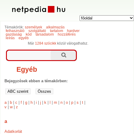
Témakörök:
személyek
alkalmazás
felhasználó
szolgáltató
tartalom
hardver
gazdaság
kód
társadalom
hozzáférés
leírás
egyéb
Már
1284 szócikk
közül válogathatsz.
Egyéb
Bejegyzések ebben a témakörben:
a
|
b
|
c
|
f
|
g
|
h
|
i
|
j
|
k
|
l
|
m
|
n
|
o
|
p
|
s
|
t
|
v
|
w
|
z
a
Adatkorlát