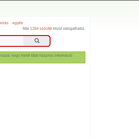
leírás
egyéb
Már
1284 szócikk
közül válogathatsz.
lj hozzá, hogy minél több hasznos információ