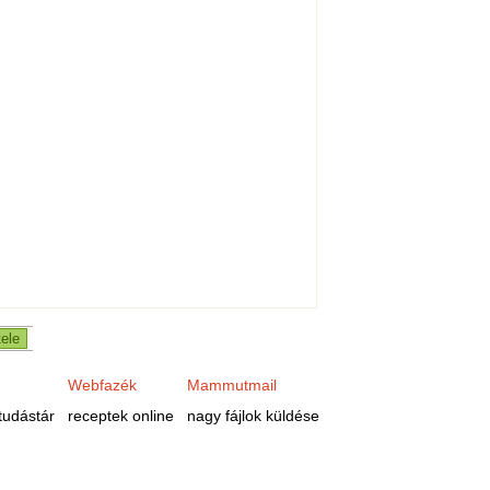
Webfazék
Mammutmail
tudástár
receptek online
nagy fájlok küldése