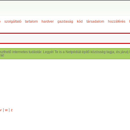
ó
szolgáltató
tartalom
hardver
gazdaság
kód
társadalom
hozzáférés
szthető internetes tudástár. Legyél Te is a Netpédiát építő közösség tagja, és járu
nk!
v
|
w
|
z