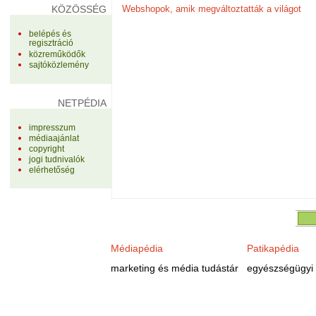
KÖZÖSSÉG
Webshopok, amik megváltoztatták a világot
belépés és
regisztráció
közreműködők
sajtóközlemény
NETPÉDIA
impresszum
médiaajánlat
copyright
jogi tudnivalók
elérhetőség
Médiapédia
Patikapédia
marketing és média tudástár
egyészségügyi 