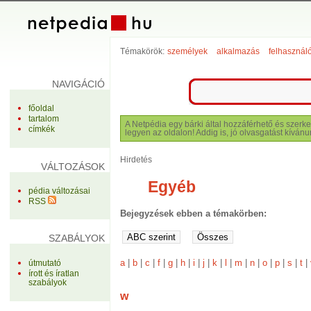
Témakörök:
személyek
alkalmazás
felhasznál
NAVIGÁCIÓ
főoldal
tartalom
A Netpédia egy bárki által hozzáférhető és szerke
címkék
legyen az oldalon! Addig is, jó olvasgatást kívánu
Hirdetés
VÁLTOZÁSOK
Egyéb
pédia változásai
RSS
Bejegyzések ebben a témakörben:
SZABÁLYOK
a
|
b
|
c
|
f
|
g
|
h
|
i
|
j
|
k
|
l
|
m
|
n
|
o
|
p
|
s
|
t
|
útmutató
írott és íratlan
szabályok
w