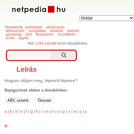
Témakörök:
személyek
alkalmazás
felhasználó
szolgáltató
tartalom
hardver
gazdaság
kód
társadalom
hozzáférés
leírás
egyéb
Már
1284 szócikk
közül válogathatsz.
Leírás
Hogyan oldjam meg, lépésről lépésre?
Bejegyzések ebben a témakörben:
a
|
b
|
d
|
e
|
f
|
g
|
h
|
i
|
m
|
n
|
o
|
p
|
s
|
w
|
y
|
z
n