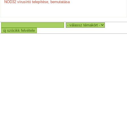
NOD32 vírusírtó telepítése, bemutatása