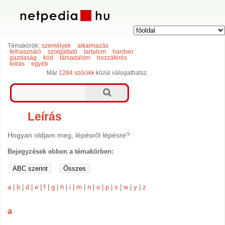
Témakörök:
személyek
alkalmazás
felhasználó
szolgáltató
tartalom
hardver
gazdaság
kód
társadalom
hozzáférés
leírás
egyéb
Már
1284 szócikk
közül válogathatsz.
Leírás
Hogyan oldjam meg, lépésről lépésre?
Bejegyzések ebben a témakörben:
a
|
b
|
d
|
e
|
f
|
g
|
h
|
i
|
m
|
n
|
o
|
p
|
s
|
w
|
y
|
z
a