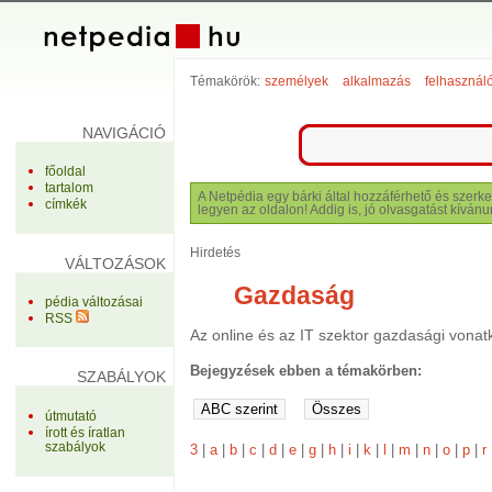
Témakörök:
személyek
alkalmazás
felhasznál
NAVIGÁCIÓ
főoldal
tartalom
A Netpédia egy bárki által hozzáférhető és szerke
címkék
legyen az oldalon! Addig is, jó olvasgatást kívánu
Hirdetés
VÁLTOZÁSOK
Gazdaság
pédia változásai
RSS
Az online és az IT szektor gazdasági vonat
Bejegyzések ebben a témakörben:
SZABÁLYOK
útmutató
írott és íratlan
szabályok
3
|
a
|
b
|
c
|
d
|
e
|
g
|
h
|
i
|
k
|
l
|
m
|
n
|
o
|
p
|
r