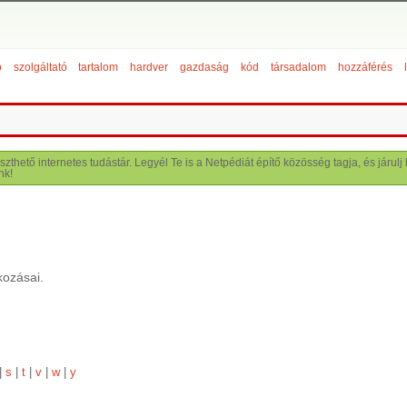
ó
szolgáltató
tartalom
hardver
gazdaság
kód
társadalom
hozzáférés
szthető internetes tudástár. Legyél Te is a Netpédiát építő közösség tagja, és járu
nk!
kozásai.
|
s
|
t
|
v
|
w
|
y