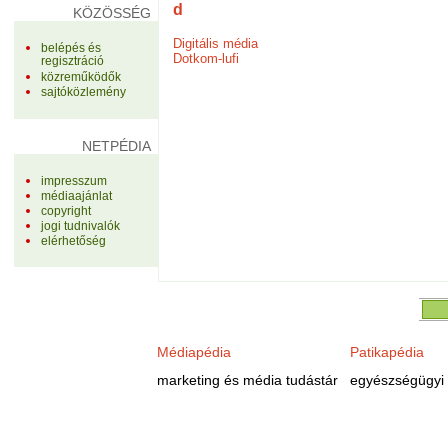
d
KÖZÖSSÉG
Digitális média
belépés és
Dotkom-lufi
regisztráció
közreműködők
sajtóközlemény
NETPÉDIA
impresszum
médiaajánlat
copyright
jogi tudnivalók
elérhetőség
Médiapédia
Patikapédia
marketing és média tudástár
egyészségügyi 