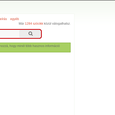
leírás
egyéb
Már
1284 szócikk
közül válogathatsz.
lj hozzá, hogy minél több hasznos információ