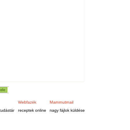
Webfazék
Mammutmail
tudástár
receptek online
nagy fájlok küldése