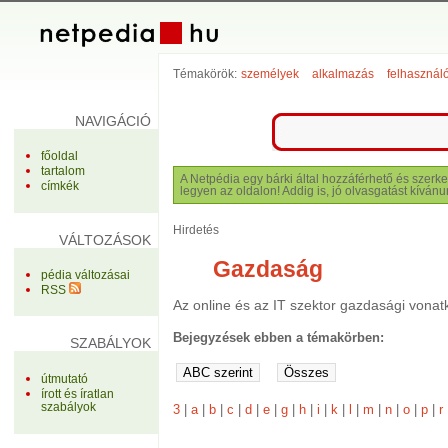
Témakörök:
személyek
alkalmazás
felhasznál
NAVIGÁCIÓ
főoldal
tartalom
A Netpédia egy bárki által hozzáférhető és szerke
címkék
legyen az oldalon! Addig is, jó olvasgatást kívánu
Hirdetés
VÁLTOZÁSOK
Gazdaság
pédia változásai
RSS
Az online és az IT szektor gazdasági vonat
Bejegyzések ebben a témakörben:
SZABÁLYOK
útmutató
írott és íratlan
szabályok
3
|
a
|
b
|
c
|
d
|
e
|
g
|
h
|
i
|
k
|
l
|
m
|
n
|
o
|
p
|
r