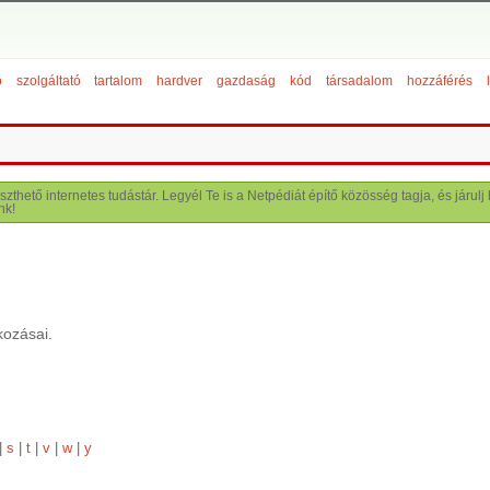
ó
szolgáltató
tartalom
hardver
gazdaság
kód
társadalom
hozzáférés
szthető internetes tudástár. Legyél Te is a Netpédiát építő közösség tagja, és járu
nk!
kozásai.
|
s
|
t
|
v
|
w
|
y