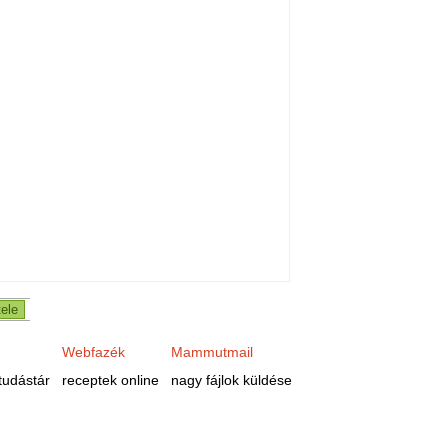
Webfazék
Mammutmail
tudástár
receptek online
nagy fájlok küldése