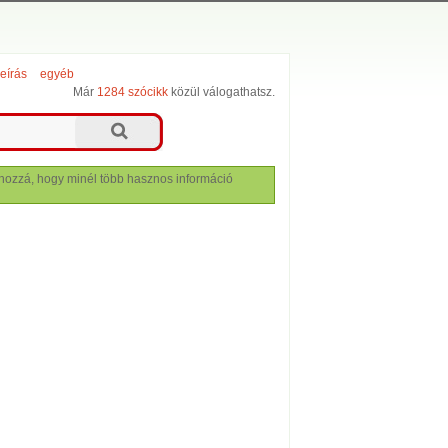
leírás
egyéb
Már
1284 szócikk
közül válogathatsz.
lj hozzá, hogy minél több hasznos információ