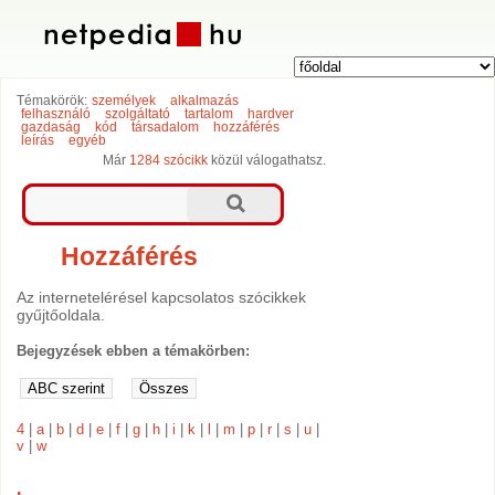
Témakörök:
személyek
alkalmazás
felhasználó
szolgáltató
tartalom
hardver
gazdaság
kód
társadalom
hozzáférés
leírás
egyéb
Már
1284 szócikk
közül válogathatsz.
Hozzáférés
Az internetelérésel kapcsolatos szócikkek
gyűjtőoldala.
Bejegyzések ebben a témakörben:
4
|
a
|
b
|
d
|
e
|
f
|
g
|
h
|
i
|
k
|
l
|
m
|
p
|
r
|
s
|
u
|
v
|
w