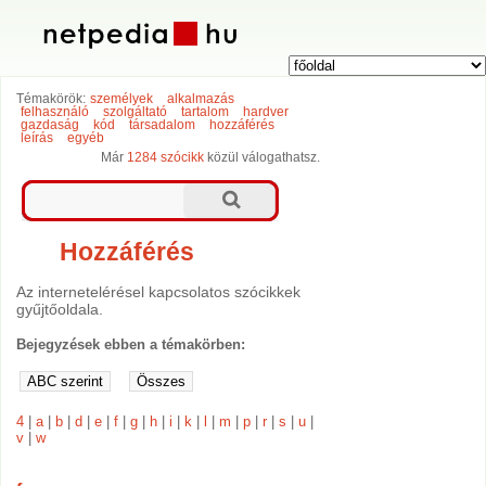
Témakörök:
személyek
alkalmazás
felhasználó
szolgáltató
tartalom
hardver
gazdaság
kód
társadalom
hozzáférés
leírás
egyéb
Már
1284 szócikk
közül válogathatsz.
Hozzáférés
Az internetelérésel kapcsolatos szócikkek
gyűjtőoldala.
Bejegyzések ebben a témakörben:
4
|
a
|
b
|
d
|
e
|
f
|
g
|
h
|
i
|
k
|
l
|
m
|
p
|
r
|
s
|
u
|
v
|
w