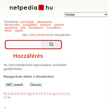
Témakörök:
személyek
alkalmazás
felhasználó
szolgáltató
tartalom
hardver
gazdaság
kód
társadalom
hozzáférés
leírás
egyéb
Már
1284 szócikk
közül válogathatsz.
Hozzáférés
Az internetelérésel kapcsolatos szócikkek
gyűjtőoldala.
Bejegyzések ebben a témakörben:
4
|
a
|
b
|
d
|
e
|
f
|
g
|
h
|
i
|
k
|
l
|
m
|
p
|
r
|
s
|
u
|
v
|
w