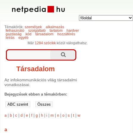
Témakörök:
személyek
alkalmazás
felhasználó
szolgáltató
tartalom
hardver
gazdaság
kód
társadalom
hozzáférés
leírás
egyéb
Már
1284 szócikk
közül válogathatsz.
Társadalom
Az infokommunikációs világ társadalmi
vonatkozásai.
Bejegyzések ebben a témakörben:
a
|
b
|
c
|
d
|
e
|
f
|
g
|
h
|
i
|
m
|
n
|
o
|
s
|
t
|
w
a