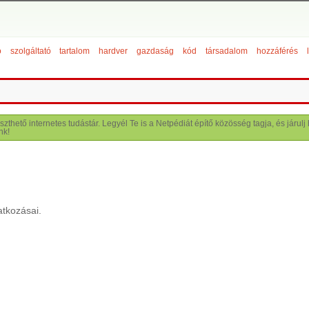
ó
szolgáltató
tartalom
hardver
gazdaság
kód
társadalom
hozzáférés
szthető internetes tudástár. Legyél Te is a Netpédiát építő közösség tagja, és járu
nk!
atkozásai.