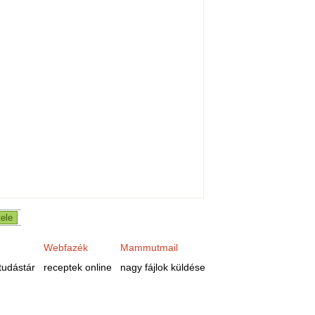
Webfazék
Mammutmail
tudástár
receptek online
nagy fájlok küldése