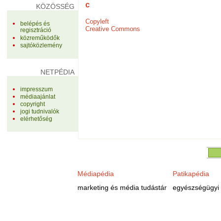
c
KÖZÖSSÉG
Copyleft
belépés és
Creative Commons
regisztráció
közreműködők
sajtóközlemény
NETPÉDIA
impresszum
médiaajánlat
copyright
jogi tudnivalók
elérhetőség
Médiapédia
Patikapédia
marketing és média tudástár
egyészségügyi 