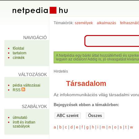
Témakörök:
személyek
alkalmazás
felhasznál
NAVIGÁCIÓ
főoldal
tartalom
A Netpédia egy bárki által hozzáférhető és szerke
címkék
legyen az oldalon! Addig is, jó olvasgatást kívánu
Hirdetés
VÁLTOZÁSOK
Társadalom
pédia változásai
RSS
Az infokommunikációs világ társadalmi von
Bejegyzések ebben a témakörben:
SZABÁLYOK
útmutató
írott és íratlan
szabályok
a
|
b
|
c
|
d
|
e
|
f
|
g
|
h
|
i
|
m
|
n
|
o
|
s
|
t
|
w