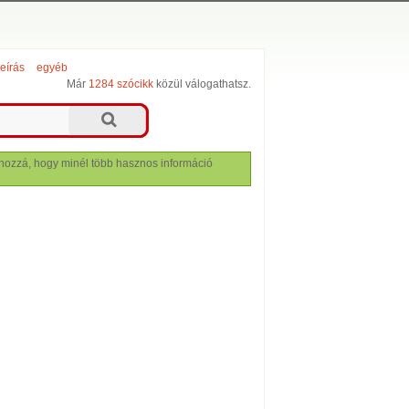
leírás
egyéb
Már
1284 szócikk
közül válogathatsz.
lj hozzá, hogy minél több hasznos információ