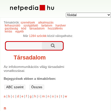
Témakörök:
személyek
alkalmazás
felhasználó
szolgáltató
tartalom
hardver
gazdaság
kód
társadalom
hozzáférés
leírás
egyéb
Már
1284 szócikk
közül válogathatsz.
Társadalom
Az infokommunikációs világ társadalmi
vonatkozásai.
Bejegyzések ebben a témakörben:
a
|
b
|
c
|
d
|
e
|
f
|
g
|
h
|
i
|
m
|
n
|
o
|
s
|
t
|
w
n