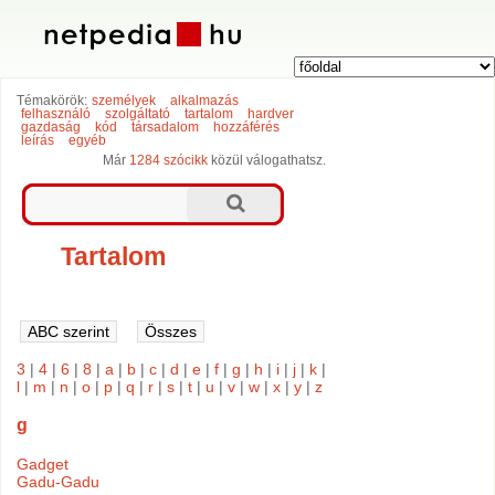
Témakörök:
személyek
alkalmazás
felhasználó
szolgáltató
tartalom
hardver
gazdaság
kód
társadalom
hozzáférés
leírás
egyéb
Már
1284 szócikk
közül válogathatsz.
Tartalom
3
|
4
|
6
|
8
|
a
|
b
|
c
|
d
|
e
|
f
|
g
|
h
|
i
|
j
|
k
|
l
|
m
|
n
|
o
|
p
|
q
|
r
|
s
|
t
|
u
|
v
|
w
|
x
|
y
|
z
g
Gadget
Gadu-Gadu