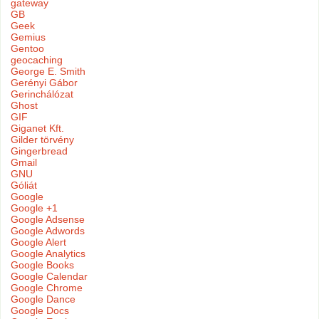
gateway
GB
Geek
Gemius
Gentoo
geocaching
George E. Smith
Gerényi Gábor
Gerinchálózat
Ghost
GIF
Giganet Kft.
Gilder törvény
Gingerbread
Gmail
GNU
Góliát
Google
Google +1
Google Adsense
Google Adwords
Google Alert
Google Analytics
Google Books
Google Calendar
Google Chrome
Google Dance
Google Docs