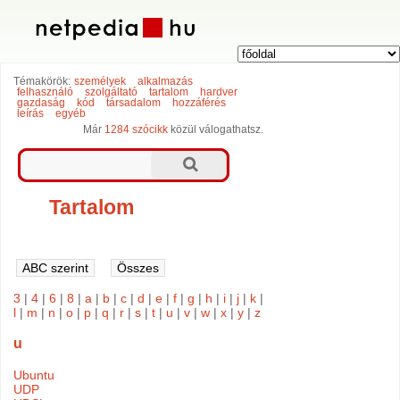
Témakörök:
személyek
alkalmazás
felhasználó
szolgáltató
tartalom
hardver
gazdaság
kód
társadalom
hozzáférés
leírás
egyéb
Már
1284 szócikk
közül válogathatsz.
Tartalom
3
|
4
|
6
|
8
|
a
|
b
|
c
|
d
|
e
|
f
|
g
|
h
|
i
|
j
|
k
|
l
|
m
|
n
|
o
|
p
|
q
|
r
|
s
|
t
|
u
|
v
|
w
|
x
|
y
|
z
u
Ubuntu
UDP