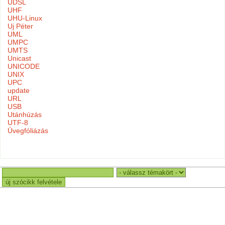
UDSL
UHF
UHU-Linux
Uj Péter
UML
UMPC
UMTS
Unicast
UNICODE
UNIX
UPC
update
URL
USB
Utánhúzás
UTF-8
Üvegfóliázás