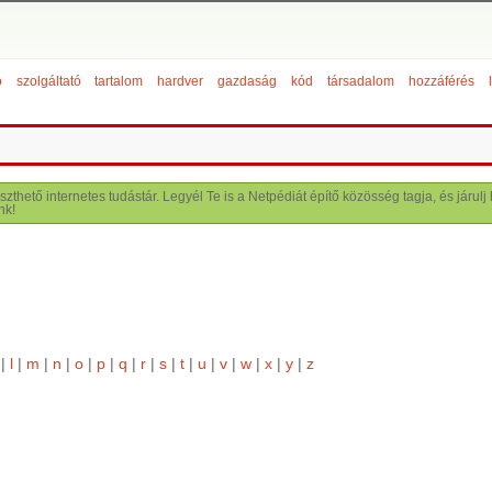
ó
szolgáltató
tartalom
hardver
gazdaság
kód
társadalom
hozzáférés
szthető internetes tudástár. Legyél Te is a Netpédiát építő közösség tagja, és járu
nk!
|
l
|
m
|
n
|
o
|
p
|
q
|
r
|
s
|
t
|
u
|
v
|
w
|
x
|
y
|
z