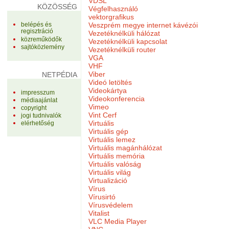
VDSL
KÖZÖSSÉG
Végfelhasználó
vektorgrafikus
Veszprém megye internet kávézói
belépés és
regisztráció
Vezetéknélküli hálózat
közreműködők
Vezetéknélküli kapcsolat
sajtóközlemény
Vezetéknélküli router
VGA
VHF
Viber
NETPÉDIA
Videó letöltés
Videokártya
impresszum
Videokonferencia
médiaajánlat
Vimeo
copyright
Vint Cerf
jogi tudnivalók
Virtuális
elérhetőség
Virtuális gép
Virtuális lemez
Virtuális magánhálózat
Virtuális memória
Virtuális valóság
Virtuális világ
Virtualizáció
Vírus
Vírusirtó
Vírusvédelem
Vitalist
VLC Media Player