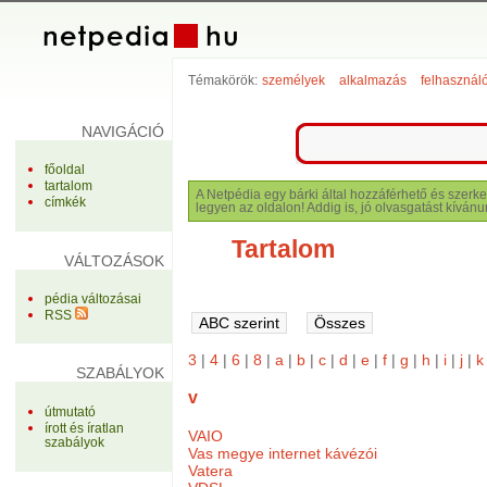
Témakörök:
személyek
alkalmazás
felhasznál
NAVIGÁCIÓ
főoldal
tartalom
A Netpédia egy bárki által hozzáférhető és szerke
címkék
legyen az oldalon! Addig is, jó olvasgatást kívánu
Tartalom
VÁLTOZÁSOK
pédia változásai
RSS
3
|
4
|
6
|
8
|
a
|
b
|
c
|
d
|
e
|
f
|
g
|
h
|
i
|
j
|
k
SZABÁLYOK
v
útmutató
írott és íratlan
VAIO
szabályok
Vas megye internet kávézói
Vatera