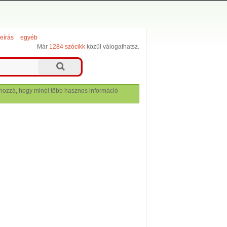
leírás
egyéb
Már
1284 szócikk
közül válogathatsz.
lj hozzá, hogy minél több hasznos információ