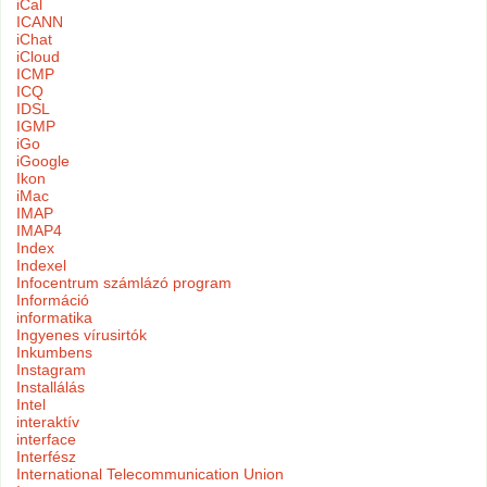
iCal
ICANN
iChat
iCloud
ICMP
ICQ
IDSL
IGMP
iGo
iGoogle
Ikon
iMac
IMAP
IMAP4
Index
Indexel
Infocentrum számlázó program
Információ
informatika
Ingyenes vírusirtók
Inkumbens
Instagram
Installálás
Intel
interaktív
interface
Interfész
International Telecommunication Union