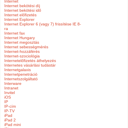
Internet
Internet bekötési díj
Internet bekötési idő
Internet előfizetés
Internet Explorer
Internet Explorer 6 (vagy 7) frissítése IE 8-
ra
Internet fax
Internet Hungary
Internet megosztás
Internet sebességmérés
Internet-hozzáférés
Internet-szociológia
Internetelőfizetés áthelyezés
Internetes vásárlási tudástár
Internetgalaxis
Internetpenetráció
Internetszolgáltató
Interware
Intranet
Invitel
iOS
IP
IP-cím
IP-TV
iPad
iPad 2
iPad mini