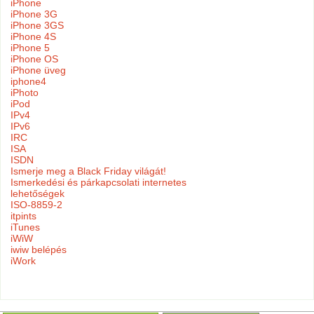
iPhone
iPhone 3G
iPhone 3GS
iPhone 4S
iPhone 5
iPhone OS
iPhone üveg
iphone4
iPhoto
iPod
IPv4
IPv6
IRC
ISA
ISDN
Ismerje meg a Black Friday világát!
Ismerkedési és párkapcsolati internetes
lehetőségek
ISO-8859-2
itpints
iTunes
iWiW
iwiw belépés
iWork