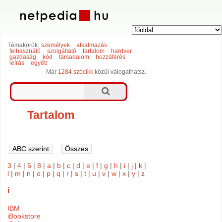
Témakörök:
személyek
alkalmazás
felhasználó
szolgáltató
tartalom
hardver
gazdaság
kód
társadalom
hozzáférés
leírás
egyéb
Már
1284 szócikk
közül válogathatsz.
Tartalom
3
|
4
|
6
|
8
|
a
|
b
|
c
|
d
|
e
|
f
|
g
|
h
|
i
|
j
|
k
|
l
|
m
|
n
|
o
|
p
|
q
|
r
|
s
|
t
|
u
|
v
|
w
|
x
|
y
|
z
i
IBM
iBookstore